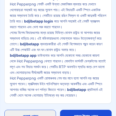
Hot Pepperpng গেমটি একটি উন্নত মেকানিজম ব্যবহার করে যেখানে
খেলোয়াড়রা সহজেই বড় জয়ের সুযোগ পায়। এই ফিচারটি একটি স্পিনে একাধিক
জয়ের সম্ভাবনা তৈরি করে। গেমটিতে রয়েছে রঙিন সিম্বল যা একটি জাদুকরী পরিবেশ
তৈরি করে।
bdjlbetapp login
করে আপনি সহজেই এই গেমটি অ্যাক্সেস
করতে পারবেন এবং খেলা শুরু করতে পারবেন।
গেমের বিশেষ ফিচারগুলোর মধ্যে রয়েছে বিভিন্ন বোনাস রাউন্ড যা আপনার জয়ের
সম্ভাবনা বাড়িয়ে দেয়। এই মডিফায়ারগুলো গেমপ্লেকে আরও উত্তেজনাপূর্ণ করে
তোলে।
bdjlbetapp
ব্যবহারকারীরা এই গেমটি বিশেষভাবে পছন্দ করেন কারণ
এটি উচ্চ পেআউট এবং ঘন ঘন বোনাস রাউন্ড অফার করে।
bdjlbetapp app
ডাউনলোড করে আপনি যেকোনো সময় যেকোনো জায়গা
থেকে Hot Pepperpng খেলতে পারবেন। মোবাইল ভার্সনটি ডেস্কটপের মতোই
মসৃণ এবং সব ফিচার সমর্থন করে। গেমটির RTP অনলাইন স্লটের জন্য বেশ ভালো
এবং খেলোয়াড়দের দীর্ঘমেয়াদী জয়ের সম্ভাবনা বাড়ায়।
Hot Pepperpng একটি রোমাঞ্চকর গেম যার মানে হলো আপনি বড় জয়ের
সুযোগ পাবেন। ম্যাক্সিমাম উইন পটেনশিয়াল অত্যন্ত আকর্ষণীয় এবং একটি স্পিনে
আপনার বাজির অনেক গুণ পর্যন্ত জিততে পারেন।
bdjlbetapp
প্ল্যাটফর্মে এই
গেমটি খেলে অনেক খেলোয়াড় ইতিমধ্যে বড় জয় পেয়েছেন।