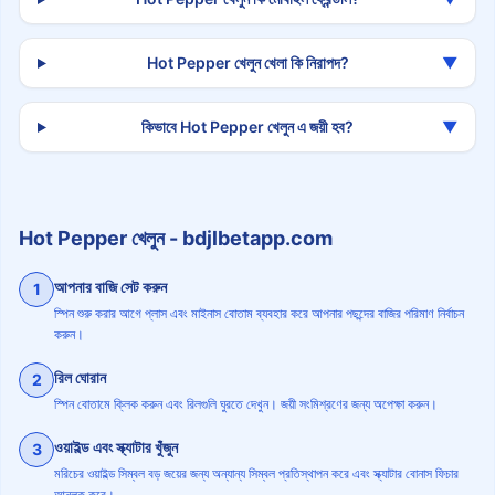
Hot Pepper খেলুন খেলা কি নিরাপদ?
▼
কিভাবে Hot Pepper খেলুন এ জয়ী হব?
▼
Hot Pepper খেলুন - bdjlbetapp.com
আপনার বাজি সেট করুন
1
স্পিন শুরু করার আগে প্লাস এবং মাইনাস বোতাম ব্যবহার করে আপনার পছন্দের বাজির পরিমাণ নির্বাচন
করুন।
রিল ঘোরান
2
স্পিন বোতামে ক্লিক করুন এবং রিলগুলি ঘুরতে দেখুন। জয়ী সংমিশ্রণের জন্য অপেক্ষা করুন।
ওয়াইল্ড এবং স্ক্যাটার খুঁজুন
3
মরিচের ওয়াইল্ড সিম্বল বড় জয়ের জন্য অন্যান্য সিম্বল প্রতিস্থাপন করে এবং স্ক্যাটার বোনাস ফিচার
আনলক করে।