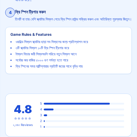
ফ্রি স্পিন ট্রিগার করুন
4
তিনটি বা তার বেশি স্ক্যাটার সিম্বল পেয়ে ফ্রি স্পিন রাউন্ড সক্রিয় করুন এবং অতিরিক্ত পুরস্কার জিতুন।
Game Rules & Features
ওয়াইল্ড সিম্বল স্ক্যাটার ছাড়া সব সিম্বলের জন্য প্রতিস্থাপন করে
৩টি স্ক্যাটার সিম্বল ১০টি ফ্রি স্পিন ট্রিগার করে
টাম্বল ফিচার জয়ী সিম্বলগুলি সরিয়ে নতুন সিম্বল আনে
সর্বোচ্চ জয় বাজির ৫০০০ গুণ পর্যন্ত হতে পারে
ফ্রি স্পিনের সময় মাল্টিপ্লায়ার প্রতিটি জয়ের সাথে বৃদ্ধি পায়
5
4.8
4
3
⭐⭐⭐⭐⭐
2
২,৩৪৫ Reviews
1