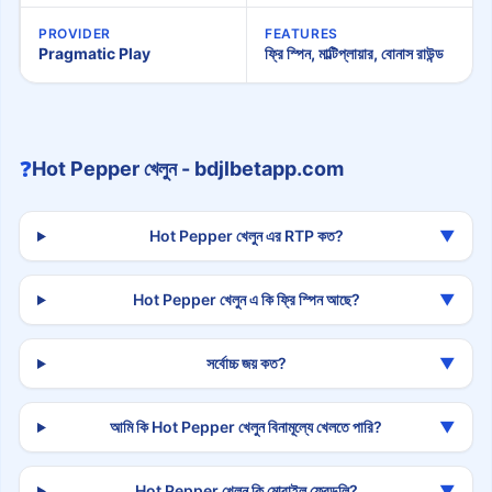
PROVIDER
FEATURES
Pragmatic Play
ফ্রি স্পিন, মাল্টিপ্লায়ার, বোনাস রাউন্ড
❓
Hot Pepper খেলুন - bdjlbetapp.com
Hot Pepper খেলুন এর RTP কত?
▼
Hot Pepper খেলুন এ কি ফ্রি স্পিন আছে?
▼
সর্বোচ্চ জয় কত?
▼
আমি কি Hot Pepper খেলুন বিনামূল্যে খেলতে পারি?
▼
Hot Pepper খেলুন কি মোবাইল ফ্রেন্ডলি?
▼