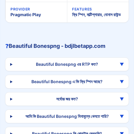
PROVIDER
FEATURES
Pragmatic Play
ফ্রি স্পিন, মাল্টিপ্লায়ার, বোনাস রাউন্ড
❓
Beautiful Bonespng - bdjlbetapp.com
Beautiful Bonespng এর RTP কত?
▼
Beautiful Bonespng এ কি ফ্রি স্পিন আছে?
▼
সর্বোচ্চ জয় কত?
▼
আমি কি Beautiful Bonespng বিনামূল্যে খেলতে পারি?
▼
Beautiful Bonespng কি মোবাইল ফ্রেন্ডলি?
▼