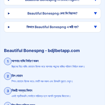
Beautiful Bonespng খেলা কি নিরাপদ?
▼
কিভাবে Beautiful Bonespng এ জয়ী হব?
▼
Beautiful Bonespng - bdjlbetapp.com
আপনার বাজি নির্ধারণ করুন
1
স্ক্রিনের নিচে বাজি বোতামে ক্লিক করে আপনার পছন্দের বাজির পরিমাণ নির্বাচন করুন।
রিল ঘোরান
2
স্পিন বোতামে ক্লিক করে গেমটি শুরু করুন এবং রিলগুলি ঘুরতে দেখুন।
বিজয়ী সমন্বয় মিলান
3
একই প্রতীকগুলি পেলাইনে সারিবদ্ধ হলে আপনি পুরস্কার জিতবেন।