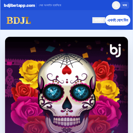
bdjlbetapp.com
সেরা অনলাইন ক্যাসিনো
ভাষা
লগইন
এখনই যোগ দিন