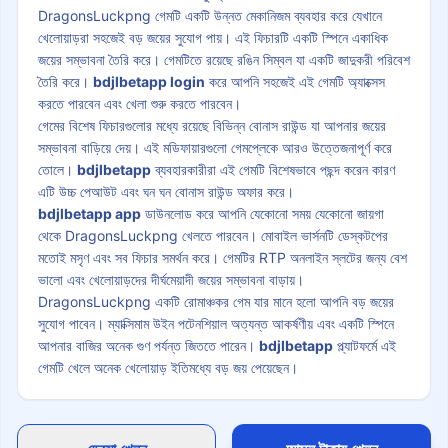
DragonsLuckpng গেমটি একটি উন্নত মেকানিজম ব্যবহার করে যেখানে
খেলোয়াড়রা সহজেই বড় জয়ের সুযোগ পায়। এই ফিচারটি একটি স্পিনে একাধিক
জয়ের সম্ভাবনা তৈরি করে। গেমটিতে রয়েছে রঙিন সিম্বল যা একটি জাদুকরী পরিবেশ
তৈরি করে।
bdjlbetapp login
করে আপনি সহজেই এই গেমটি অ্যাক্সেস
করতে পারবেন এবং খেলা শুরু করতে পারবেন।
গেমের বিশেষ ফিচারগুলোর মধ্যে রয়েছে বিভিন্ন বোনাস রাউন্ড যা আপনার জয়ের
সম্ভাবনা বাড়িয়ে দেয়। এই মডিফায়ারগুলো গেমপ্লেকে আরও উত্তেজনাপূর্ণ করে
তোলে।
bdjlbetapp
ব্যবহারকারীরা এই গেমটি বিশেষভাবে পছন্দ করেন কারণ
এটি উচ্চ পেআউট এবং ঘন ঘন বোনাস রাউন্ড অফার করে।
bdjlbetapp app
ডাউনলোড করে আপনি যেকোনো সময় যেকোনো জায়গা
থেকে DragonsLuckpng খেলতে পারবেন। মোবাইল ভার্সনটি ডেস্কটপের
মতোই মসৃণ এবং সব ফিচার সমর্থন করে। গেমটির RTP অনলাইন স্লটের জন্য বেশ
ভালো এবং খেলোয়াড়দের দীর্ঘমেয়াদী জয়ের সম্ভাবনা বাড়ায়।
DragonsLuckpng একটি রোমাঞ্চকর গেম যার মানে হলো আপনি বড় জয়ের
সুযোগ পাবেন। ম্যাক্সিমাম উইন পটেনশিয়াল অত্যন্ত আকর্ষণীয় এবং একটি স্পিনে
আপনার বাজির অনেক গুণ পর্যন্ত জিততে পারেন।
bdjlbetapp
প্ল্যাটফর্মে এই
গেমটি খেলে অনেক খেলোয়াড় ইতিমধ্যে বড় জয় পেয়েছেন।