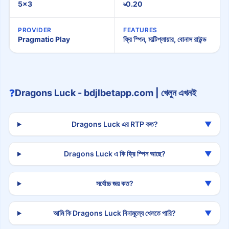
5x3
৳0.20
PROVIDER
FEATURES
Pragmatic Play
ফ্রি স্পিন, মাল্টিপ্লায়ার, বোনাস রাউন্ড
❓
Dragons Luck - bdjlbetapp.com | খেলুন এখনই
Dragons Luck এর RTP কত?
▼
Dragons Luck এ কি ফ্রি স্পিন আছে?
▼
সর্বোচ্চ জয় কত?
▼
আমি কি Dragons Luck বিনামূল্যে খেলতে পারি?
▼